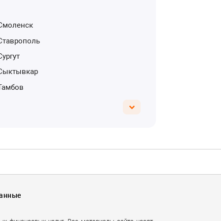
Смоленск
Ставрополь
Сургут
Сыктывкар
Тамбов
Данные