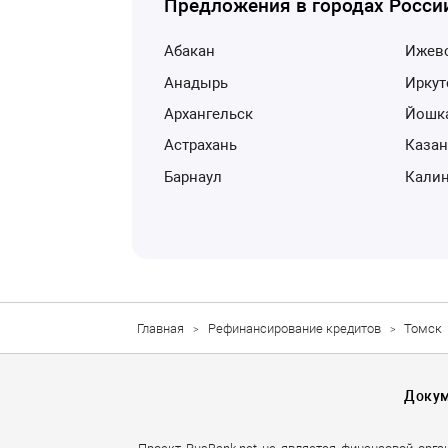
Предложения в городах Росси
Абакан
Ижев
Анадырь
Ирку
Архангельск
Йошк
Астрахань
Каза
Барнаул
Кали
Главная
Рефинансирование кредитов
Томск
Доку