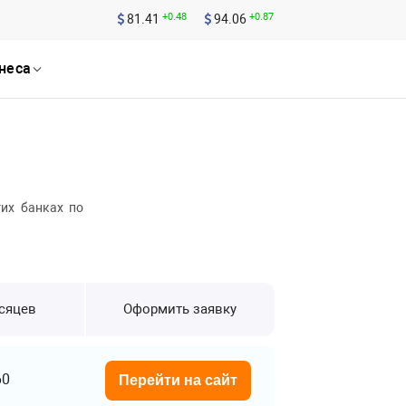
+0.48
+0.87
81.41
94.06
неса
гих банках по
есяцев
Оформить заявку
60
Перейти на сайт