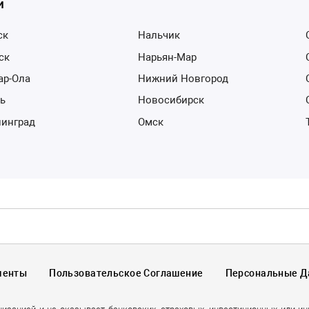
и
ск
Нальчик
тск
Нарьян-Мар
ар-Ола
Нижний Новгород
нь
Новосибирск
нинград
Омск
менты
Пользовательское Соглашение
Персональные 