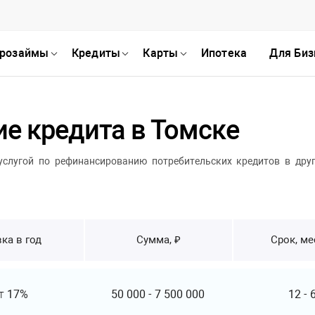
розаймы
Кредиты
Карты
Ипотека
Для Биз
е кредита в Томске
услугой по рефинансированию потребительских кредитов в дру
ка в год
Сумма, ₽
Срок, м
т
17%
50 000
-
7 500 000
12
-