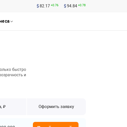
+0.76
+0.78
82.17
94.84
неса
только быстро
розрачность и
, ₽
Оформить заявку