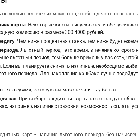
ты
ь несколько ключевых моментов, чтобы сделать осознанн
ания карты
. Некоторые карты выпускаются и обслуживают
одную комиссию в размере 300-4000 рублей.
редиту
. Чем ниже процентная ставка, тем ниже будет ежем
периода
. Льготный период - это время, в течение которого
ше льготный период, тем больше времени у вас есть, чтоб
й
. Если вы планируете снимать наличные, необходимо выб
ьготного периода. Для накопления кэшбэка лучше подойду
ит
- это сумма, которую вы можете занять у банка.
для вас
. При выборе кредитной карты также следует обрат
ас, например, наличие страховки, возможность оплаты усл
дитных карт - наличие льготного периода без начислени