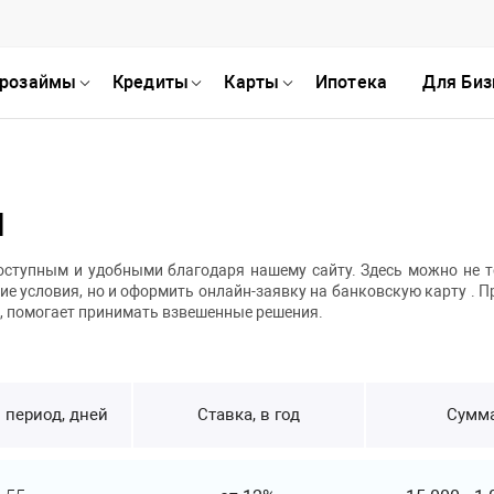
розаймы
Кредиты
Карты
Ипотека
Для Биз
ы
оступным и удобными благодаря нашему сайту. Здесь можно не 
е условия, но и оформить онлайн-заявку на банковскую карту . П
, помогает принимать взвешенные решения.
 период, дней
Ставка, в год
Сумма