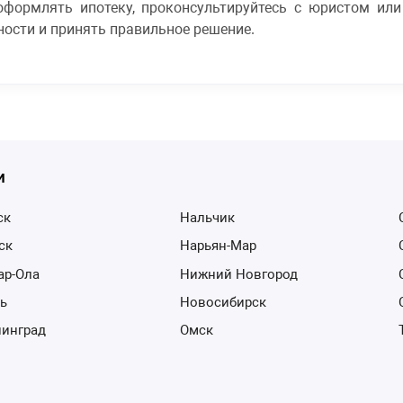
 оформлять ипотеку, проконсультируйтесь с юристом ил
ости и принять правильное решение.
и
ск
Нальчик
тск
Нарьян-Мар
ар-Ола
Нижний Новгород
нь
Новосибирск
нинград
Омск