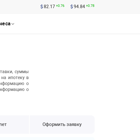
+0.76
+0.78
82.17
94.84
неса
ставки, суммы
 на ипотеку в
информацию о
информацию о
лет
Оформить заявку