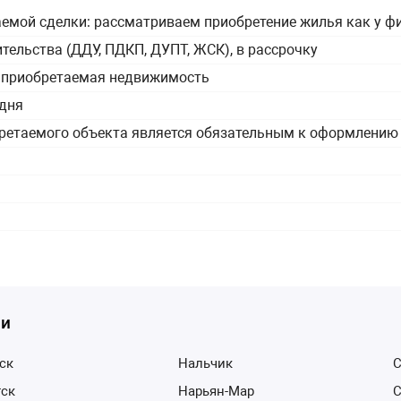
аемой сделки: рассматриваем приобретение жилья как у фи
ительства (ДДУ, ПДКП, ДУПТ, ЖСК), в рассрочку
ся приобретаемая недвижимость
 дня
бретаемого объекта является обязательным к оформлению
ии
вск
Нальчик
тск
Нарьян-Мар