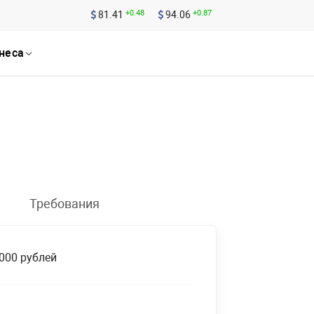
+0.48
+0.48
+0.87
+0.87
81.41
81.41
94.06
94.06
неса
неса
Требования
 000 рублей