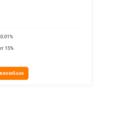
20.01%
от 15%
овкомбанк