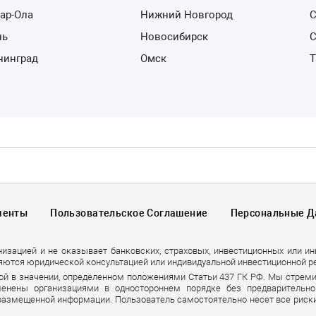
кар-Ола
Нижний Новгород
нь
Новосибирск
ининград
Омск
менты
Пользовательское Соглашение
Персональные 
низацией и не оказывает банковских, страховых, инвестиционных или и
яются юридической консультацией или индивидуальной инвестиционной р
ой в значении, определенном положениями Статьи 437 ГК РФ. Мы стрем
енены организациями в одностороннем порядке без предварительно
 размещенной информации. Пользователь самостоятельно несет все риски