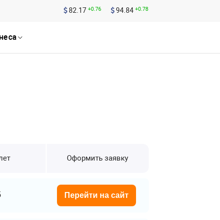
+0.76
+0.78
82.17
94.84
неса
лет
Оформить заявку
5
Перейти на сайт