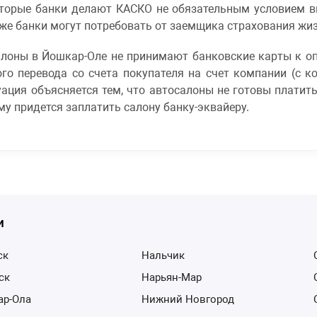
торые банки делают КАСКО не обязательным условием вы
кже банки могут потребовать от заемщика страхования жиз
салоны в Йошкар-Оле не принимают банковские карты к оп
го перевода со счета покупателя на счет компании (с ко
уация объясняется тем, что автосалоны не готовы платит
у придется заплатить салону банку-эквайеру.
и
ск
Нальчик
тск
Нарьян-Мар
ар-Ола
Нижний Новгород