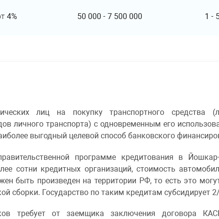
от
4%
50 000
-
7 500 000
1
-
ческих лиц на покупку транспортного средства (ле
дов личного транспорта) с одновременным его использов
наиболее выгодный целевой способ банковского финансиро
равительственной программе кредитования в Йошкар-
более сотни кредитных организаций, стоимость автомоби
лжен быть произведен на территории РФ, то есть это мог
ской сборки. Государство по таким кредитам субсидирует 
ков требует от заемщика заключения договора КА