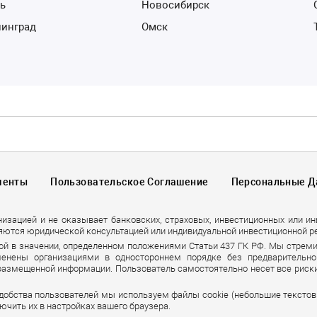
нь
Новосибирск
нинград
Омск
менты
Пользовательское Соглашение
Персональные 
низацией и не оказывает банковских, страховых, инвестиционных или и
яются юридической консультацией или индивидуальной инвестиционной р
ой в значении, определенном положениями Статьи 437 ГК РФ. Мы стрем
енены организациями в одностороннем порядке без предварительно
 размещенной информации. Пользователь самостоятельно несет все риски
удобства пользователей мы используем файлы cookie (небольшие тексто
ючить их в настройках вашего браузера.