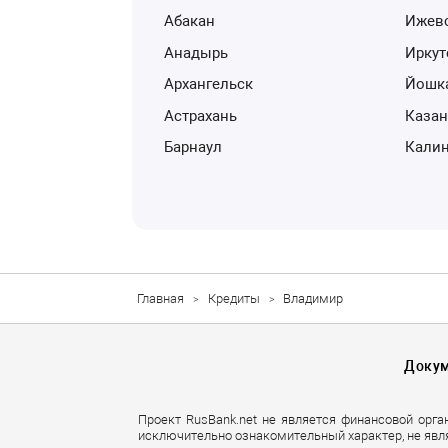
Абакан
Ижев
Анадырь
Ирку
Архангельск
Йошк
Астрахань
Каза
Барнаул
Кали
Главная
Кредиты
Владимир
Доку
Проект RusBank.net не является финансовой орга
исключительно ознакомительный характер, не явл