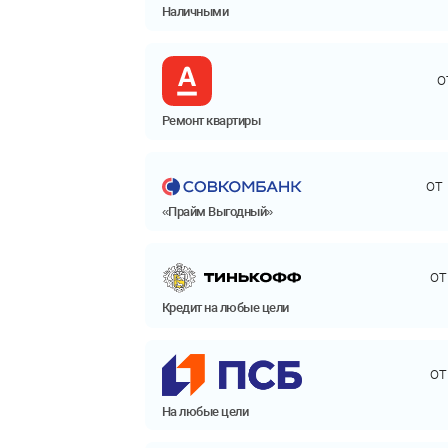
Наличными
о
Ремонт квартиры
от
«Прайм Выгодный»
о
Кредит на любые цели
о
На любые цели