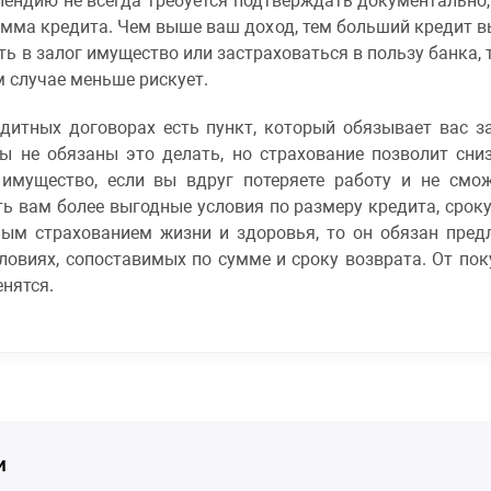
пендию не всегда требуется подтверждать документально
мма кредита. Чем выше ваш доход, тем больший кредит в
ить в залог имущество или застраховаться в пользу банка,
м случае меньше рискует.
дитных договорах есть пункт, который обязывает вас з
вы не обязаны это делать, но страхование позволит сни
имущество, если вы вдруг потеряете работу и не смож
 вам более выгодные условия по размеру кредита, сроку
ным страхованием жизни и здоровья, то он обязан пред
словиях, сопоставимых по сумме и сроку возврата. От по
енятся.
и