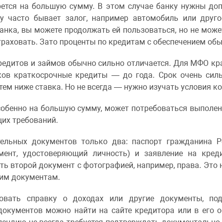
рется на большую сумму. В этом случае банку нужны доп
ту часто бывает залог, например автомобиль или друго
 банка, вы можете продолжать ей пользоваться, но не може
страховать. Зато проценты по кредитам с обеспечением об
кредитов и займов обычно сильно отличается. Для МФО кр
нков краткосрочные кредиты — до года. Срок очень силь
тем ниже ставка. Но не всегда — нужно изучать условия к
особенно на большую сумму, может потребоваться выполен
их требований.
тельных документов только два: паспорт гражданина Р
умент, удостоверяющий личность) и заявление на кред
ть второй документ с фотографией, например, права. Это
жим документам.
овать справку о доходах или другие документы, п
документов можно найти на сайте кредитора или в его 