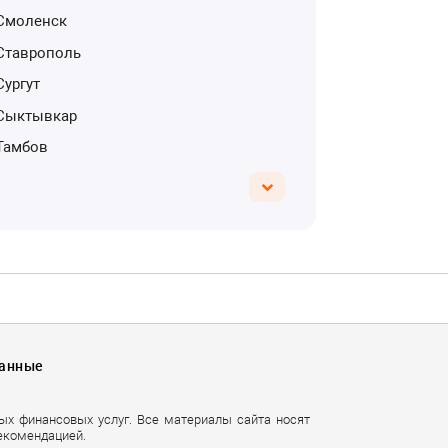
Смоленск
Ставрополь
Сургут
Сыктывкар
Тамбов
Данные
ных финансовых услуг. Все материалы сайта носят
екомендацией.