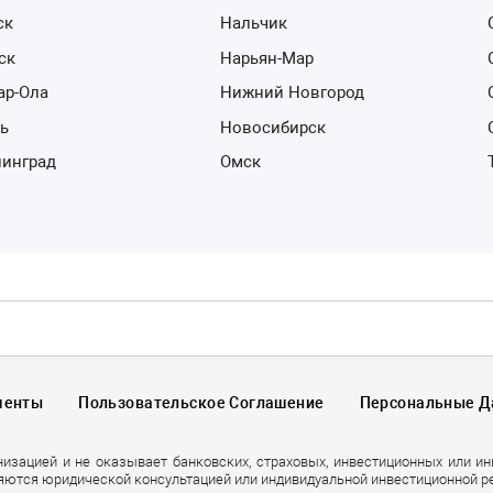
ск
Нальчик
тск
Нарьян-Мар
ар-Ола
Нижний Новгород
нь
Новосибирск
нинград
Омск
менты
Пользовательское Соглашение
Персональные 
низацией и не оказывает банковских, страховых, инвестиционных или и
яются юридической консультацией или индивидуальной инвестиционной р