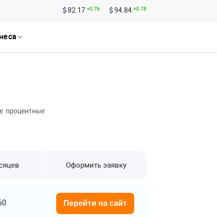
+0.76
+0.78
82.17
94.84
неса
е процентные
есяцев
Оформить заявку
60
Перейти на сайт