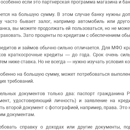
 особенно если это партнерская программа магазина и бан
рется на большую сумму. В этом случае банку нужны доп
ту часто бывает залог, например автомобиль или друго
 банка, вы можете продолжать ей пользоваться, но не може
страховать. Зато проценты по кредитам с обеспечением об
кредитов и займов обычно сильно отличается. Для МФО кр
нков краткосрочные кредиты — до года. Срок очень силь
тем ниже ставка. Но не всегда — нужно изучать условия к
особенно на большую сумму, может потребоваться выполен
их требований.
тельных документов только два: паспорт гражданина Р
умент, удостоверяющий личность) и заявление на кред
ть второй документ с фотографией, например, права. Это
жим документам.
ебовать справку о доходах или другие документы, 