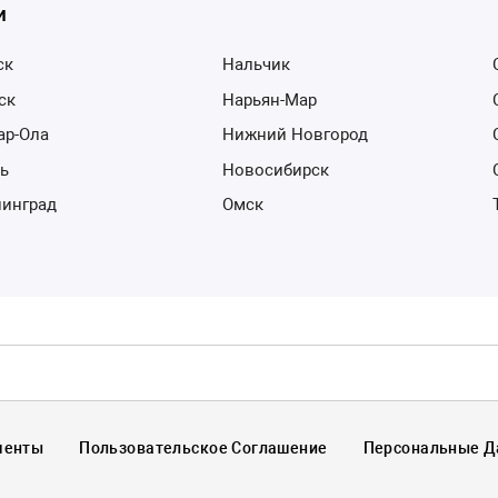
и
ск
Нальчик
тск
Нарьян-Мар
ар-Ола
Нижний Новгород
нь
Новосибирск
нинград
Омск
менты
Пользовательское Соглашение
Персональные 