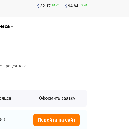
+0.76
+0.78
82.17
94.84
неса
е процентные
есяцев
Оформить заявку
80
Перейти на сайт