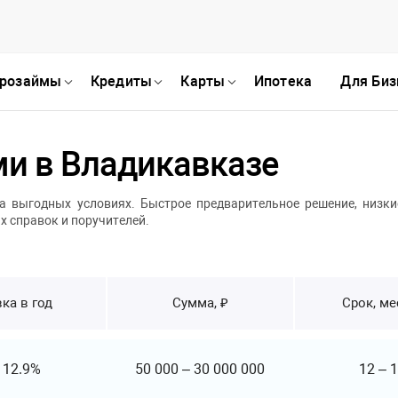
розаймы
Кредиты
Карты
Ипотека
Для Биз
и в Владикавказе
 выгодных условиях. Быстрое предварительное решение, низки
х справок и поручителей.
ка в год
Сумма, ₽
Срок, м
т
12.9%
50 000
–
30 000 000
12
–
1