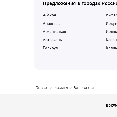
Предложения в городах Росси
Абакан
Ижев
Анадырь
Ирку
Архангельск
Йошк
Астрахань
Каза
Барнаул
Кали
Главная
Кредиты
Владикавказ
Доку