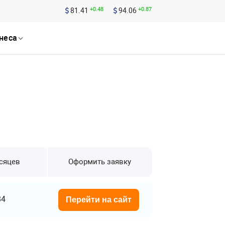
+0.48
+0.87
81.41
94.06
неса
есяцев
Оформить заявку
84
Перейти на сайт