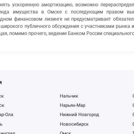
енять ускоренную амортизацию, возможно перераспредел
енда имущества в Омске с последующим правом вык
ном финансовом лизинге не предусматривает обязател
де широкого публичного обсуждения с участниками рынка
ая, помимо прочего, ведение Банком России специального
и
ск
Нальчик
тск
Нарьян-Мар
ар-Ола
Нижний Новгород
нь
Новосибирск
нинград
Омск