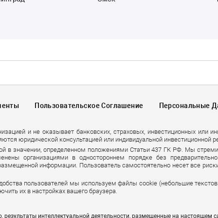
менты
Пользовательское Соглашение
Персональные 
низацией и не оказывает банковских, страховых, инвестиционных или и
яются юридической консультацией или индивидуальной инвестиционной р
ой в значении, определенном положениями Статьи 437 ГК РФ. Мы стрем
енены организациями в одностороннем порядке без предварительно
 размещенной информации. Пользователь самостоятельно несет все риски
удобства пользователей мы используем файлы cookie (небольшие тексто
ючить их в настройках вашего браузера.
ю, результаты интеллектуальной деятельности, размещенные на настоящем с