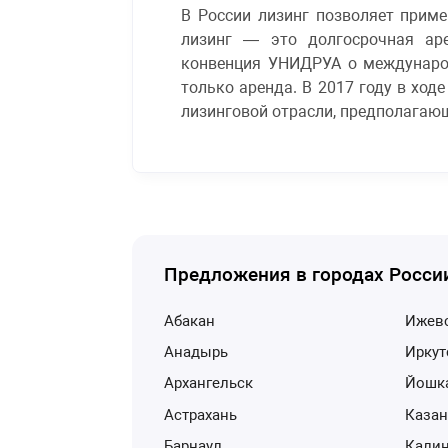
В России лизинг позволяет прим
лизинг — это долгосрочная ар
конвенция УНИДРУА о международ
только аренда. В 2017 году в хо
лизинговой отрасли, предполагающ
Предложения в городах Росси
Абакан
Ижев
Анадырь
Ирку
Архангельск
Йошк
Астрахань
Каза
Барнаул
Кали