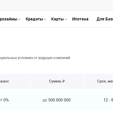
розаймы
Кредиты
Карты
Ипотека
Для Биз
ециальных условиях от ведущих компаний
Аванс
Сумма, ₽
Срок, м
от
0%
до
500 000 000
12
-